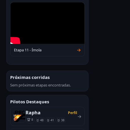
→
Etapa 11 - Ímola
Próximas corridas
Sem próximas etapas encontradas.
Pilotos Destaques
Rapha
Perfil
→
🏆 8
🥇 48
🥈 41
🥉 38