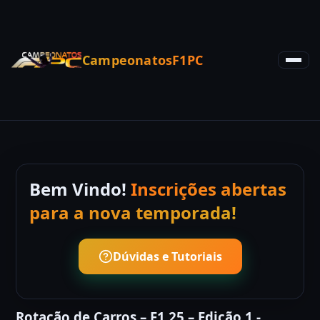
CampeonatosF1PC
Bem Vindo!
Inscrições abertas
para a nova temporada!
Dúvidas e Tutoriais
Rotação de Carros – F1 25 – Edição 1 -