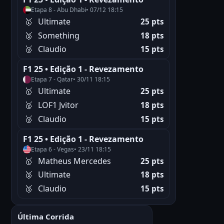
Etapa 8 - Abu Dhabi
• 07/12 18:15
🥇
Ultimate
25 pts
🥈
Something
18 pts
🥉
Claudio
15 pts
F1 25 • Edição 1 - Revezamento
Etapa 7 - Qatar
• 30/11 18:15
🥇
Ultimate
25 pts
🥈
LOF1 Jvitor
18 pts
🥉
Claudio
15 pts
F1 25 • Edição 1 - Revezamento
Etapa 6 - Vegas
• 23/11 18:15
🥇
Matheus Mercedes
25 pts
🥈
Ultimate
18 pts
🥉
Claudio
15 pts
Última Corrida