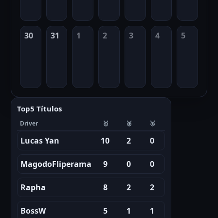
30
31
1
2
3
4
5
Top5 Títulos
Driver
🥇
🥈
🥉
Lucas Yan
10
2
0
MagodoFliperama
9
0
0
Rapha
8
2
2
BossW
5
1
1