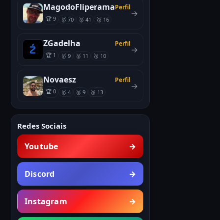
MagodoFliperama
Perfil
→
🏆 9
🥇 70
🥈 41
🥉 16
ZGadelha
Perfil
→
🏆 1
🥇 9
🥈 11
🥉 10
Novaesz
Perfil
→
🏆 0
🥇 4
🥈 9
🥉 13
Redes Sociais
Youtube
→
Discord
→
Instagram
→