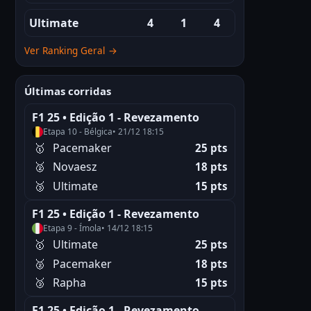
Ultimate
4
1
4
Ver Ranking Geral →
Últimas corridas
F1 25 • Edição 1 - Revezamento
Etapa 10 - Bélgica
• 21/12 18:15
🥇
Pacemaker
25 pts
🥈
Novaesz
18 pts
🥉
Ultimate
15 pts
F1 25 • Edição 1 - Revezamento
Etapa 9 - Ímola
• 14/12 18:15
🥇
Ultimate
25 pts
🥈
Pacemaker
18 pts
🥉
Rapha
15 pts
F1 25 • Edição 1 - Revezamento