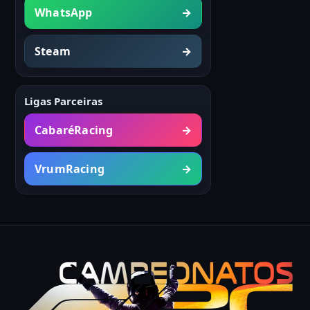
WhatsApp
→
Steam
→
Ligas Parceiras
CabaréRacing
→
VrumRacing
→