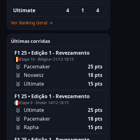
Ultimate
4
1
4
Ver Ranking Geral →
Últimas corridas
F1 25 • Edição 1 - Revezamento
Etapa 10 - Bélgica
• 21/12 18:15
🥇
Pacemaker
25 pts
🥈
Novaesz
18 pts
🥉
Ultimate
15 pts
F1 25 • Edição 1 - Revezamento
Etapa 9 - Ímola
• 14/12 18:15
🥇
Ultimate
25 pts
🥈
Pacemaker
18 pts
🥉
Rapha
15 pts
F1 25 • Edição 1 - Revezamento