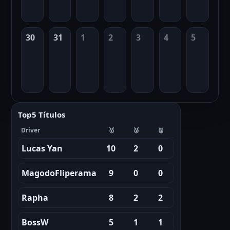
30
31
1
2
3
4
5
Top5 Títulos
Driver
🥇
🥈
🥉
Lucas Yan
10
2
0
MagodoFliperama
9
0
0
Rapha
8
2
2
BossW
5
1
1