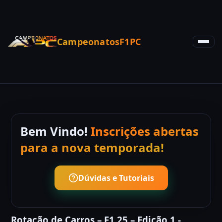
CampeonatosF1PC
Bem Vindo!
Inscrições abertas
para a nova temporada!
Dúvidas e Tutoriais
Rotação de Carros – F1 25 – Edição 1 -