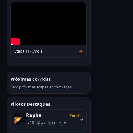
→
Etapa 11 - Ímola
Próximas corridas
Sem próximas etapas encontradas.
Pilotos Destaques
Rapha
Perfil
→
🏆 8
🥇 48
🥈 41
🥉 38