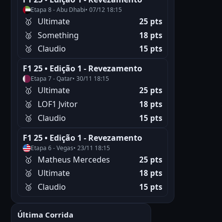
Etapa 8 - Abu Dhabi
• 07/12 18:15
🥇
Ultimate
25 pts
🥈
Something
18 pts
🥉
Claudio
15 pts
F1 25 • Edição 1 - Revezamento
Etapa 7 - Qatar
• 30/11 18:15
🥇
Ultimate
25 pts
🥈
LOF1 Jvitor
18 pts
🥉
Claudio
15 pts
F1 25 • Edição 1 - Revezamento
Etapa 6 - Vegas
• 23/11 18:15
🥇
Matheus Mercedes
25 pts
🥈
Ultimate
18 pts
🥉
Claudio
15 pts
Última Corrida