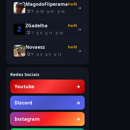
MagodoFliperama
Perfil
→
🏆 9
🥇 70
🥈 41
🥉 16
ZGadelha
Perfil
→
🏆 1
🥇 9
🥈 11
🥉 10
Novaesz
Perfil
→
🏆 0
🥇 4
🥈 9
🥉 13
Redes Sociais
Youtube
→
Discord
→
Instagram
→