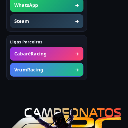
WhatsApp
→
Steam
→
Ligas Parceiras
CabaréRacing
→
VrumRacing
→