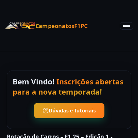
CampeonatosF1PC
Bem Vindo!
Inscrições abertas
para a nova temporada!
Dúvidas e Tutoriais
Rotação de Carros – F1 25 – Edição 1 -