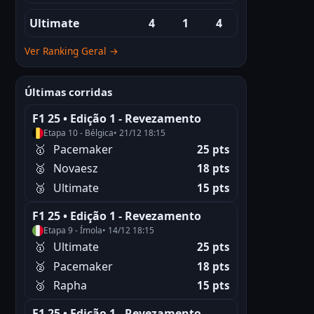
Ultimate
4
1
4
Ver Ranking Geral →
Últimas corridas
F1 25 • Edição 1 - Revezamento
Etapa 10 - Bélgica
• 21/12 18:15
🥇
Pacemaker
25 pts
🥈
Novaesz
18 pts
🥉
Ultimate
15 pts
F1 25 • Edição 1 - Revezamento
Etapa 9 - Ímola
• 14/12 18:15
🥇
Ultimate
25 pts
🥈
Pacemaker
18 pts
🥉
Rapha
15 pts
F1 25 • Edição 1 - Revezamento