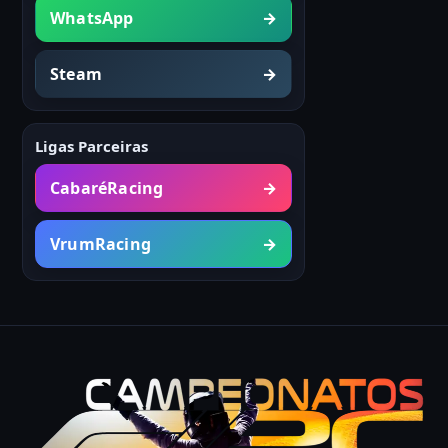
WhatsApp
→
Steam
→
Ligas Parceiras
CabaréRacing
→
VrumRacing
→