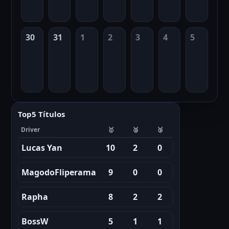
30
31
1
2
3
4
5
Top5 Títulos
Driver
🥇
🥈
🥉
Lucas Yan
10
2
0
MagodoFliperama
9
0
0
Rapha
8
2
2
BossW
5
1
1