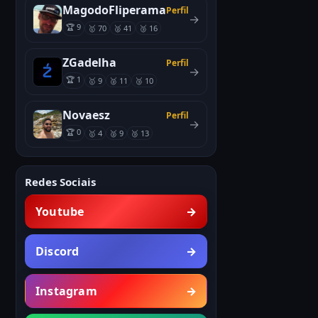
MagodoFliperama
Perfil
→
🏆 9
🥇 70
🥈 41
🥉 16
ZGadelha
Perfil
→
🏆 1
🥇 9
🥈 11
🥉 10
Novaesz
Perfil
→
🏆 0
🥇 4
🥈 9
🥉 13
Redes Sociais
Youtube
→
Discord
→
Instagram
→