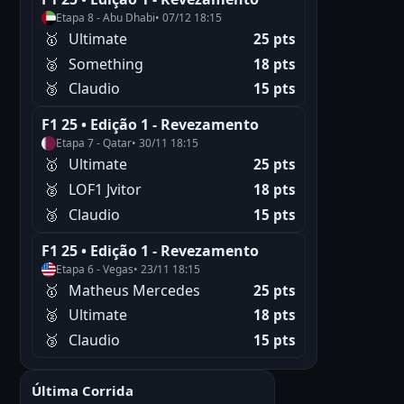
Etapa 8 - Abu Dhabi
• 07/12 18:15
🥇
Ultimate
25 pts
🥈
Something
18 pts
🥉
Claudio
15 pts
F1 25 • Edição 1 - Revezamento
Etapa 7 - Qatar
• 30/11 18:15
🥇
Ultimate
25 pts
🥈
LOF1 Jvitor
18 pts
🥉
Claudio
15 pts
F1 25 • Edição 1 - Revezamento
Etapa 6 - Vegas
• 23/11 18:15
🥇
Matheus Mercedes
25 pts
🥈
Ultimate
18 pts
🥉
Claudio
15 pts
Última Corrida