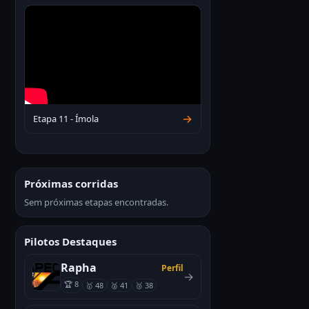
→
Etapa 11 - Ímola
Próximas corridas
Sem próximas etapas encontradas.
Pilotos Destaques
Rapha
Perfil
→
🏆 8
🥇 48
🥈 41
🥉 38