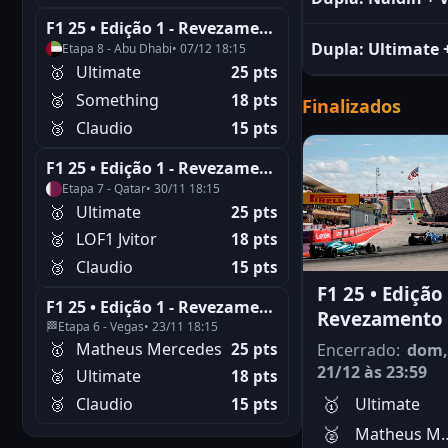
F1 25 • Edição 1 - Revezamento
Dupla:
Ultimate
Etapa 8 - Abu Dhabi
• 07/12 18:15
🥇
Ultimate
25 pts
🥈
Something
18 pts
Finalizados
🥉
Claudio
15 pts
F1 25 • Edição 1 - Revezamento
Etapa 7 - Qatar
• 30/11 18:15
🥇
Ultimate
25 pts
🥈
LOF1 Jvitor
18 pts
🥉
Claudio
15 pts
F1 25 • Edição 
F1 25 • Edição 1 - Revezamento
Revezamento
🏁
Etapa 6 - Vegas
• 23/11 18:15
🥇
Matheus Mercedes
25 pts
Encerrado:
dom,
21/12 às 23:59
🥈
Ultimate
18 pts
🥉
Claudio
Ultimate
15 pts
Matheus 