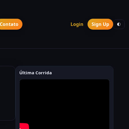
Contato
Login
Sign Up
🌓
Última Corrida