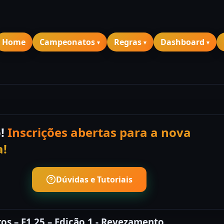
Home
Campeonatos
Regras
Dashboard
o!
Inscrições abertas para a nova
!
Dúvidas e Tutoriais
os – F1 25 – Edição 1 - Revezamento