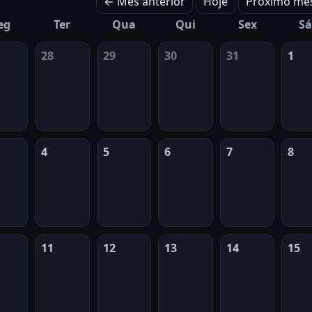
← Mês anterior
Hoje
Próximo mê
eg
Ter
Qua
Qui
Sex
S
28
29
30
31
1
4
5
6
7
8
11
12
13
14
15