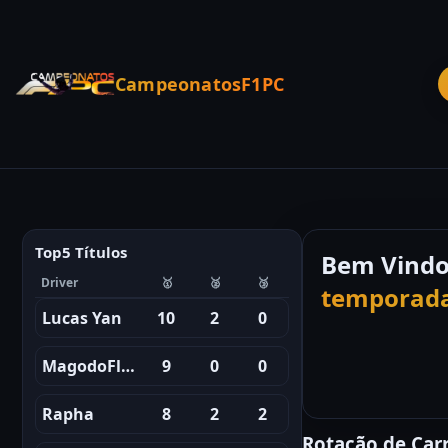
CampeonatosF1PC
Top5 Títulos
Bem Vind
Driver
🥇
🥈
🥉
temporada
Lucas Yan
10
2
0
MagodoFliperama
9
0
0
Rapha
8
2
2
Rotação de Carr