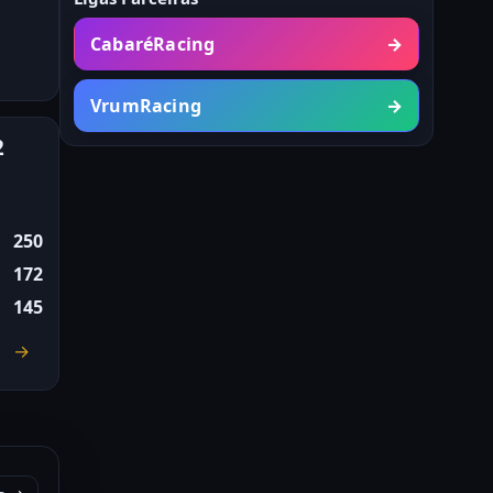
CabaréRacing
→
VrumRacing
→
2
250
172
145
→