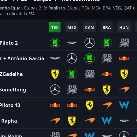
nho Igual
. Etapas 2–9:
Realista
. Etapas TEX, MEX, BRA, VEG, QAT e
rio oficial da FIA.
TEX
MEX
CAN
BRA
HUN
Piloto 2
r
+
Antônio Garcia
ZGadelha
Something
Piloto 10
+
Rapha
ini Robin