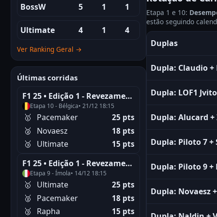
BossW
5
1
1
Etapa 1 e 10:
Desempe
estão seguindo calendá
Ultimate
4
1
4
Duplas
Ver Ranking Geral →
Dupla:
Claudio
+
Últimas corridas
Dupla:
LOF1 Jvito
F1 25 • Edição 1 - Revezamento
Etapa 10 - Bélgica
• 21/12 18:15
🥇
Pacemaker
Dupla:
Alucard
+
25 pts
🥈
Novaesz
18 pts
Dupla:
Piloto 7
+
🥉
Ultimate
15 pts
F1 25 • Edição 1 - Revezamento
Dupla:
Piloto 9
+
Etapa 9 - Ímola
• 14/12 18:15
🥇
Ultimate
25 pts
Dupla:
Novaesz
🥈
Pacemaker
18 pts
🥉
Rapha
15 pts
Dupla:
Naldin
+
V