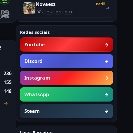
Novaesz
Perfil
→
🏆 0
🥇 4
🥈 9
🥉 13
Redes Sociais
Youtube
→
2
Discord
→
236
Instagram
→
155
148
WhatsApp
→
→
Steam
→
Ligas Parceiras