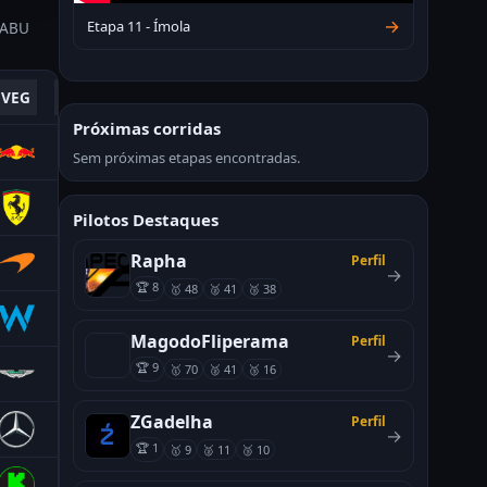
→
Etapa 11 - Ímola
 ABU
VEG
QAT
ABU
IMO
BEL
Próximas corridas
Sem próximas etapas encontradas.
Pilotos Destaques
Rapha
Perfil
→
🏆 8
🥇 48
🥈 41
🥉 38
MagodoFliperama
Perfil
→
🏆 9
🥇 70
🥈 41
🥉 16
ZGadelha
Perfil
→
🏆 1
🥇 9
🥈 11
🥉 10