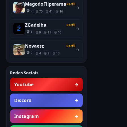
MagodoFliperama
Perfil
→
🏆 9
🥇 70
🥈 41
🥉 16
ZGadelha
Perfil
→
🏆 1
🥇 9
🥈 11
🥉 10
Novaesz
Perfil
→
🏆 0
🥇 4
🥈 9
🥉 13
Redes Sociais
Youtube
→
Discord
→
Instagram
→