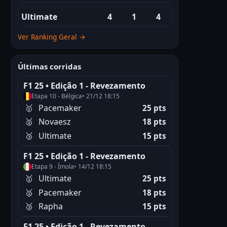
Ultimate
4
1
4
Ver Ranking Geral →
Últimas corridas
F1 25 • Edição 1 - Revezamento
Etapa 10 - Bélgica
• 21/12 18:15
🥇
Pacemaker
25 pts
🥈
Novaesz
18 pts
🥉
Ultimate
15 pts
F1 25 • Edição 1 - Revezamento
Etapa 9 - Ímola
• 14/12 18:15
🥇
Ultimate
25 pts
🥈
Pacemaker
18 pts
🥉
Rapha
15 pts
F1 25 • Edição 1 - Revezamento