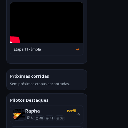
→
Etapa 11 - Ímola
Próximas corridas
Sem próximas etapas encontradas.
Pilotos Destaques
Rapha
Perfil
→
🏆 8
🥇 48
🥈 41
🥉 38