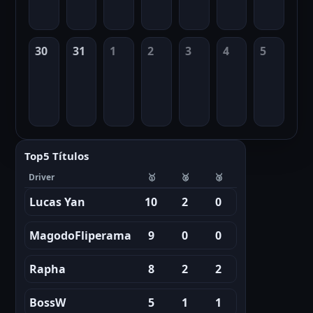
30
31
1
2
3
4
5
Top5 Títulos
Driver
🥇
🥈
🥉
Lucas Yan
10
2
0
MagodoFliperama
9
0
0
Rapha
8
2
2
BossW
5
1
1