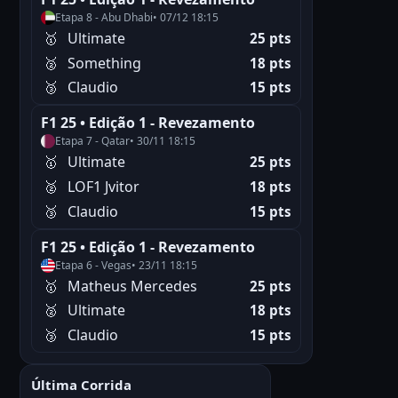
Etapa 8 - Abu Dhabi
• 07/12 18:15
🥇
Ultimate
25 pts
🥈
Something
18 pts
🥉
Claudio
15 pts
F1 25 • Edição 1 - Revezamento
Etapa 7 - Qatar
• 30/11 18:15
🥇
Ultimate
25 pts
🥈
LOF1 Jvitor
18 pts
🥉
Claudio
15 pts
F1 25 • Edição 1 - Revezamento
Etapa 6 - Vegas
• 23/11 18:15
🥇
Matheus Mercedes
25 pts
🥈
Ultimate
18 pts
🥉
Claudio
15 pts
Última Corrida