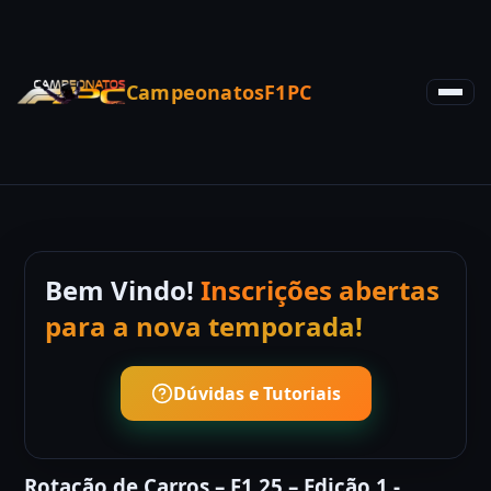
CampeonatosF1PC
Bem Vindo!
Inscrições abertas
para a nova temporada!
Dúvidas e Tutoriais
Rotação de Carros – F1 25 – Edição 1 -