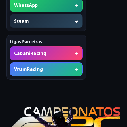
WhatsApp
→
Steam
→
Ligas Parceiras
CabaréRacing
→
VrumRacing
→